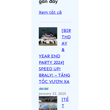
gần đây
Xem tất cả
[BIR
THD
AY
&
YEAR END
PARTY 2024]
SPEED UP!
BRALY! – TĂNG
TỐC VƯƠN XA
January 23, 2025
[TẾ
T