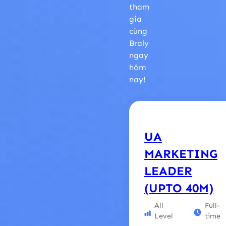
tham
gia
cùng
Braly
ngay
hôm
nay!
UA
MARKETING
LEADER
(UPTO 40M)
All
Full-
Level
time