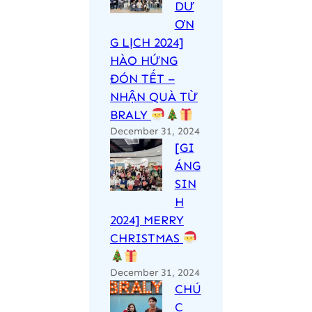
DƯ
ƠN
G LỊCH 2024]
HÀO HỨNG
ĐÓN TẾT –
NHẬN QUÀ TỪ
BRALY
December 31, 2024
[GI
ÁNG
SIN
H
2024] MERRY
CHRISTMAS
December 31, 2024
CHÚ
C