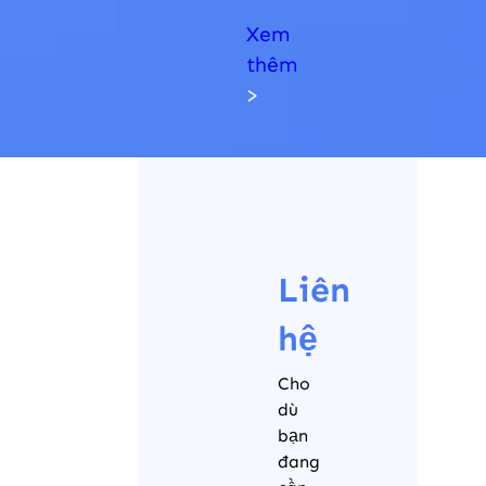
Xem
thêm
>
Liên
hệ
Cho
dù
bạn
đang