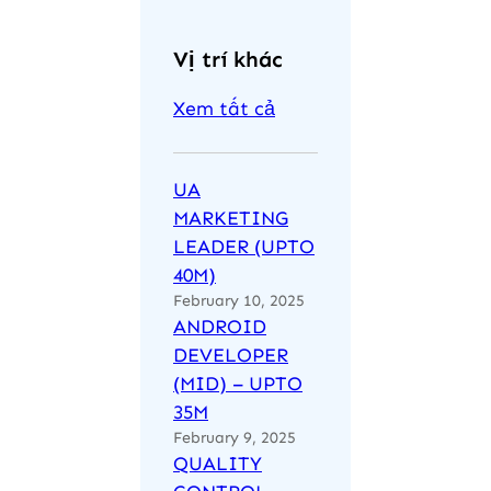
a
r
Vị trí khác
c
h
Xem tất cả
UA
MARKETING
LEADER (UPTO
40M)
February 10, 2025
ANDROID
DEVELOPER
(MID) – UPTO
35M
February 9, 2025
QUALITY