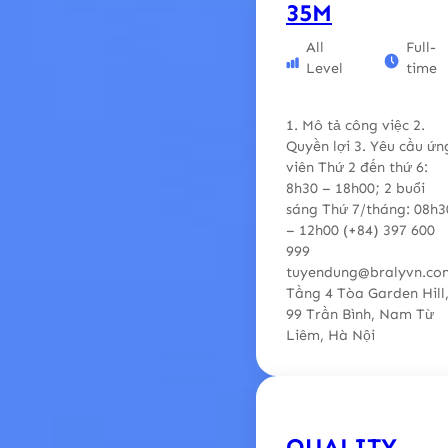
35M
All
Full-
Level
time
1. Mô tả công việc 2.
Quyền lợi 3. Yêu cầu ứn
viên Thứ 2 đến thứ 6:
8h30 – 18h00; 2 buổi
sáng Thứ 7/tháng: 08h3
– 12h00 (+84) 397 600
999
tuyendung@bralyvn.co
Tầng 4 Tòa Garden Hill
99 Trần Bình, Nam Từ
Liêm, Hà Nội
QUALITY