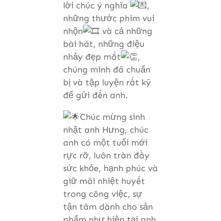
lời chúc ý nghĩa
,
những thước phim vui
nhộn
và cả những
bài hát, những điệu
nhảy đẹp mắt
,
chúng mình đã chuẩn
bị và tập luyện rất kỹ
để gửi đến
anh.
Chúc mừng sinh
nhật anh Hưng, chúc
anh có một tuổi mới
rực rỡ, luôn tràn đầy
sức khỏe, hạnh phúc và
giữ mãi nhiệt huyết
trong công việc, sự
tận tâm dành cho sản
phẩm như hiện tại anh