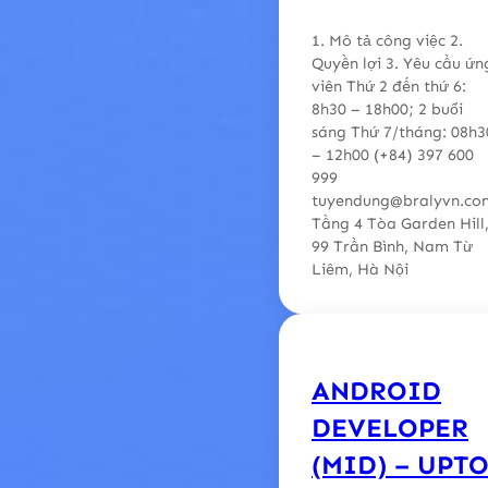
1. Mô tả công việc 2.
Quyền lợi 3. Yêu cầu ứn
viên Thứ 2 đến thứ 6:
8h30 – 18h00; 2 buổi
sáng Thứ 7/tháng: 08h3
– 12h00 (+84) 397 600
999
tuyendung@bralyvn.co
Tầng 4 Tòa Garden Hill
99 Trần Bình, Nam Từ
Liêm, Hà Nội
ANDROID
DEVELOPER
(MID) – UPT