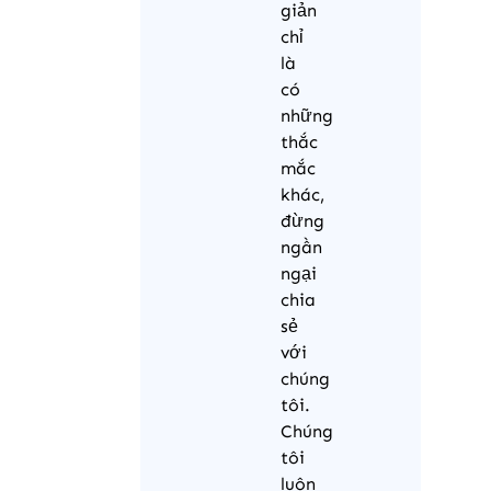
giản
chỉ
là
có
những
thắc
mắc
khác,
đừng
ngần
ngại
chia
sẻ
với
chúng
tôi.
Chúng
tôi
luôn