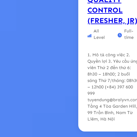
CONTROL
(FRESHER, JR
All
Full-
Level
time
1. Mô tả công việc 2.
Quyền lợi 3. Yêu cầu ứn
viên Thứ 2 đến thứ 6:
8h30 – 18h00; 2 buổi
sáng Thứ 7/tháng: 08h3
– 12h00 (+84) 397 600
999
tuyendung@bralyvn.co
Tầng 4 Tòa Garden Hill
99 Trần Bình, Nam Từ
Liêm, Hà Nội