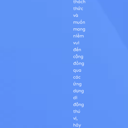
thách
thức
và
muốn
mang
niềm
vui
đến
cộng
đồng
qua
các
ứng
dụng
di
động
thú
vị,
hãy