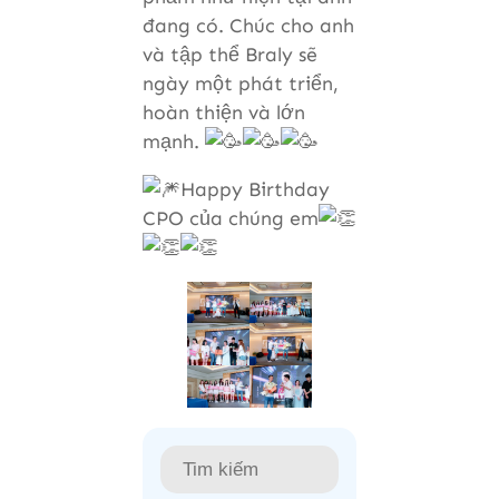
đang có. Chúc cho anh
và tập thể Braly sẽ
ngày một phát triển,
hoàn thiện và lớn
mạnh.
Happy Birthday
CPO của chúng em
S
e