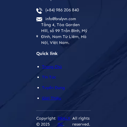
(+84) 986 206 840
info@bralyvn.com
Tầng 4, Tòa Garden
Hill, số 99 Trần Bình, Mỹ
Đình, Nam Từ Liêm, Hà
Nội, Việt Nam.
Quick link
Trang Chủ
Tin Tức
Tuyển Dụng
Giới Thiệu
Copyright
BRALY
All rights
© 2025
JSC
.
reserved.