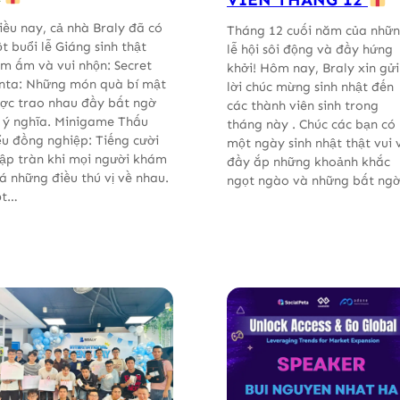
iều nay, cả nhà Braly đã có
Tháng 12 cuối năm của nhữ
t buổi lễ Giáng sinh thật
lễ hội sôi động và đầy hứng
m ấm và vui nhộn: Secret
khởi! Hôm nay, Braly xin gửi
nta: Những món quà bí mật
lời chúc mừng sinh nhật đến
ợc trao nhau đầy bất ngờ
các thành viên sinh trong
 ý nghĩa. Minigame Thấu
tháng này . Chúc các bạn có
ểu đồng nghiệp: Tiếng cười
một ngày sinh nhật thật vui 
ập tràn khi mọi người khám
đầy ắp những khoảnh khắc
á những điều thú vị về nhau.
ngọt ngào và những bất ng
ột…