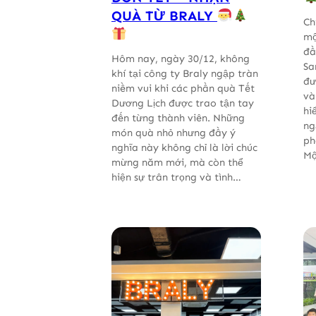
QUÀ TỪ BRALY
Ch
mộ
đầ
Hôm nay, ngày 30/12, không
Sa
khí tại công ty Braly ngập tràn
đư
niềm vui khi các phần quà Tết
và
Dương Lịch được trao tận tay
hi
đến từng thành viên. Những
ng
món quà nhỏ nhưng đầy ý
ph
nghĩa này không chỉ là lời chúc
M
mừng năm mới, mà còn thể
hiện sự trân trọng và tình…