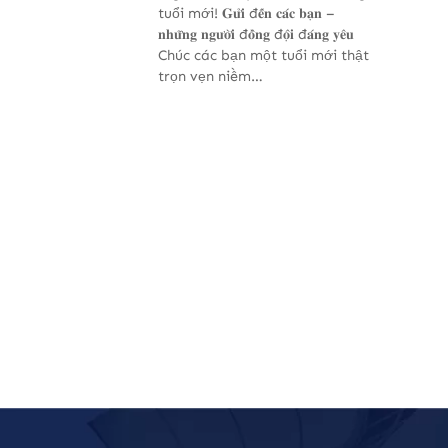
tuổi mới! 𝐆𝐮̛̉𝐢 đ𝐞̂́𝐧 𝐜𝐚́𝐜 𝐛𝐚̣𝐧 –
𝐧𝐡𝐮̛̃𝐧𝐠 𝐧𝐠𝐮̛𝐨̛̀𝐢 đ𝐨̂̀𝐧𝐠 đ𝐨̣̂𝐢 đ𝐚́𝐧𝐠 𝐲𝐞̂𝐮
Chúc các bạn một tuổi mới thật
trọn vẹn niềm…