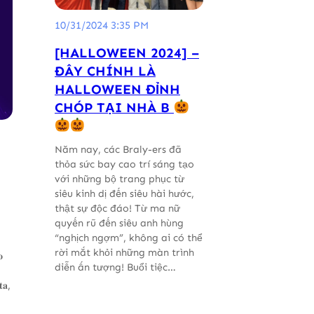
10/31/2024 3:35 PM
[HALLOWEEN 2024] –
ĐÂY CHÍNH LÀ
HALLOWEEN ĐỈNH
CHÓP TẠI NHÀ B
Năm nay, các Braly-ers đã
thỏa sức bay cao trí sáng tạo
với những bộ trang phục từ
siêu kinh dị đến siêu hài hước,
thật sự độc đáo! Từ ma nữ
quyến rũ đến siêu anh hùng
“nghịch ngợm”, không ai có thể
rời mắt khỏi những màn trình

diễn ấn tượng! Buổi tiệc…
𝐭𝐚,