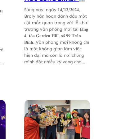
Sáng nay, ngày 𝟏𝟒/𝟏𝟐/𝟐𝟎𝟐𝟒,
ng
Braly hân hoan đánh dấu một
cột mốc quan trọng với lễ khai
trương văn phòng mới tại 𝐭𝐚̂̀𝐧𝐠
𝟒, 𝐭𝐨̀𝐚 𝐆𝐚𝐫𝐝𝐞𝐧 𝐇𝐢𝐥𝐥, 𝐬𝐨̂́ 𝟗𝟗 𝐓𝐫𝐚̂̀𝐧
𝐁𝐢̀𝐧𝐡. Văn phòng mới không chỉ
là một không gian làm việc
vẻ,
hiện đại mà còn là nơi chúng
mình đặt nhiều kỳ vọng cho…
ờ…