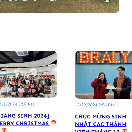
/31/2024 3:58 PM
12/22/2024 3:56 PM
GIÁNG SINH 2024]
CHÚC MỪNG SINH
ERRY CHRISTMAS
NHẬT CÁC THÀNH
VIÊN THÁNG 12