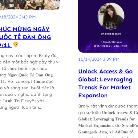
/18/2024 3:43 PM
HÚC MỪNG NGÀY
UỐC TẾ ĐÀN ÔNG
9/11
ng nay, các chị em Braly đã
11/14/2024 3:39 PM
o nên một bất ngờ đầy thú vị
i tổ chức buổi tiệc chào
Unlock Access & Go
 𝐍𝐠𝐚̀𝐲 𝐐𝐮𝐨̂́𝐜 𝐓𝐞̂́ Đ𝐚̀𝐧 𝐎̂𝐧𝐠
Global: Leveraging
/𝟏𝟏. Với concept 𝐆𝐚𝐦𝐞 độc
Trends For Market
o và sáng tạo, buổi tiệc là
n quà ý nghĩa dành tặng
Expansion
 “𝐀𝐧𝐡 𝐓𝐫𝐚𝐢” tuyệt vời –
Braly rất vinh dự được tham
ững người luôn tận…
gia sự kiện 𝐔𝐧𝐥𝐨𝐜𝐤 𝐀𝐜𝐜𝐞𝐬𝐬 & 𝐆
𝐆𝐥𝐨𝐛𝐚𝐥: 𝐋𝐞𝐯𝐞𝐫𝐚𝐠𝐢𝐧𝐠 𝐓𝐫𝐞𝐧𝐝𝐬 𝐟𝐨𝐫
𝐌𝐚𝐫𝐤𝐞𝐭 𝐄𝐱𝐩𝐚𝐧𝐬𝐢𝐨𝐧, do 𝐒𝐨𝐜𝐢𝐚𝐥𝐏𝐞
𝐆𝐚𝐦𝐞𝐠𝐞𝐞𝐤 𝐀𝐬𝐢𝐚, 𝐯𝐚̀ 𝐀𝐝𝐎𝐧𝐞 tổ