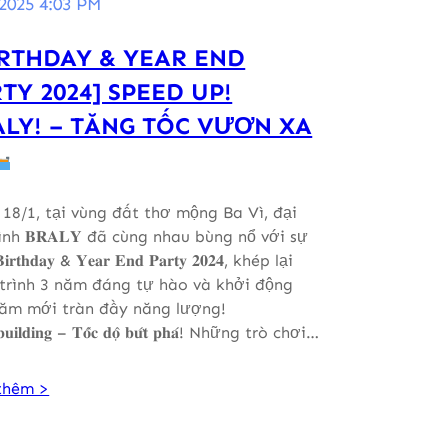
2025 4:03 PM
IRTHDAY & YEAR END
TY 2024] SPEED UP!
LY! – TĂNG TỐC VƯƠN XA
18/1, tại vùng đất thơ mộng Ba Vì, đại
ình 𝐁𝐑𝐀𝐋𝐘 đã cùng nhau bùng nổ với sự
𝐫𝐭𝐡𝐝𝐚𝐲 & 𝐘𝐞𝐚𝐫 𝐄𝐧𝐝 𝐏𝐚𝐫𝐭𝐲 𝟐𝟎𝟐𝟒, khép lại
trình 3 năm đáng tự hào và khởi động
ăm mới tràn đầy năng lượng!
𝐛𝐮𝐢𝐥𝐝𝐢𝐧𝐠 – 𝐓𝐨̂́𝐜 𝐝𝐨̣̂ 𝐛𝐮̛́𝐭 𝐩𝐡𝐚́! Những trò chơi…
thêm >