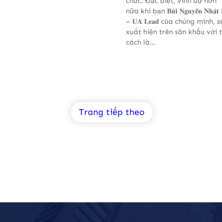
chức. Đặc biệt, vinh dự hơn
nữa khi bạn 𝐁𝐮̀𝐢 𝐍𝐠𝐮𝐲𝐞̂̃𝐧 𝐍𝐡𝐚̣̂𝐭 
– 𝐔𝐀 𝐋𝐞𝐚𝐝 của chúng mình, s
xuất hiện trên sân khấu với 
cách là…
Trang tiếp theo