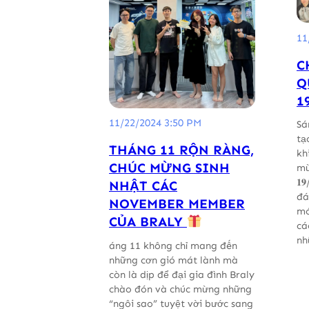
11
C
Q
1
11/22/2024 3:50 PM
Sá
tạ
THÁNG 11 RỘN RÀNG,
kh
CHÚC MỪNG SINH
mừng
𝟏
NHẬT CÁC
đá
NOVEMBER MEMBER
mó
CỦA BRALY
các
nh
áng 11 không chỉ mang đến
những cơn gió mát lành mà
còn là dịp để đại gia đình Braly
chào đón và chúc mừng những
“ngôi sao” tuyệt vời bước sang