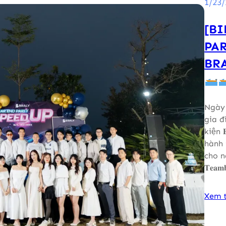
1/23/
[B
PAR
BRA
Ngày 
gia đ
kiện 𝐁
hành 
cho n
𝐓𝐞𝐚𝐦
Xem 