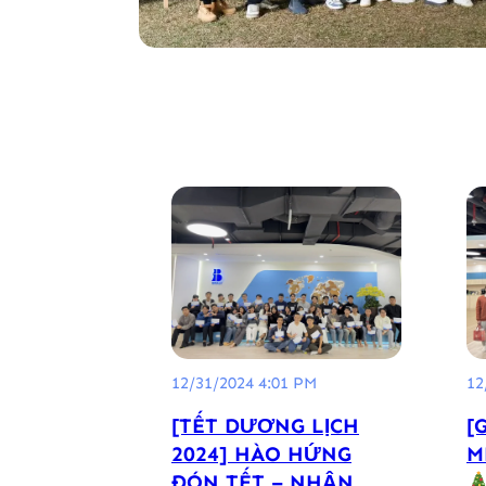
12/31/2024 4:01 PM
12
[TẾT DƯƠNG LỊCH
[
2024] HÀO HỨNG
M
ĐÓN TẾT – NHẬN